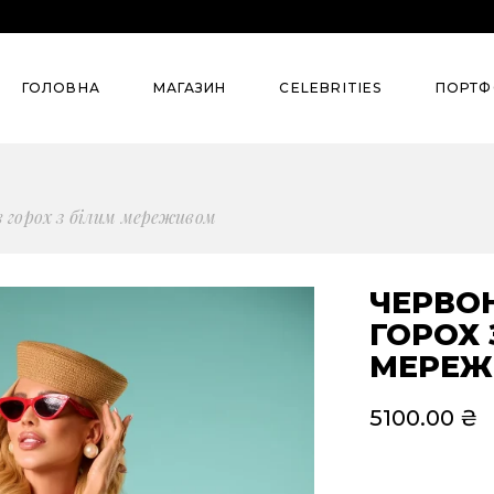
Колекції
Street Style
ГОЛОВНА
МАГАЗИН
СELEBRITIES
ПОРТФ
Summer`26
Pre-Spring’26
Denim
Колекції
Street S
в горох з білим мереживом
Сlassic
Summer`26
Evening
Pre-Spring’26
ЧЕРВОН
Для бізнесу
ГОРОХ 
Denim
МЕРЕЖ
Всі товари
Сlassic
Костюми
5100.00
₴
Evening
Сукні
Для бізнесу