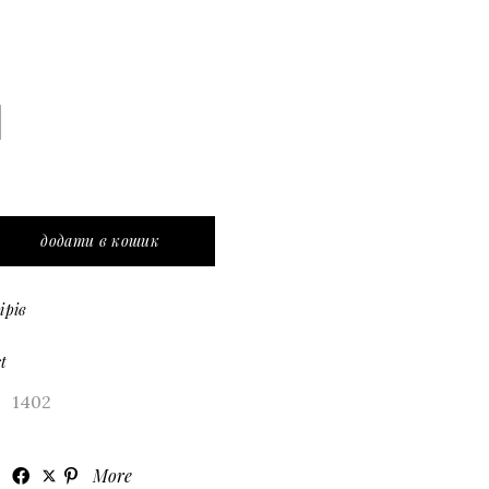
 міні в горох з білим мереживом quantity
додати в кошик
ірів
t
1402
More