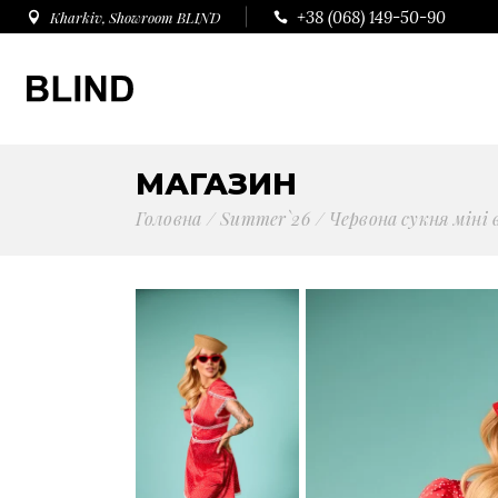
+38 (068) 149-50-90
Kharkiv, Showroom BLIND
МАГАЗИН
Головна
Summer`26
Червона сукня міні 