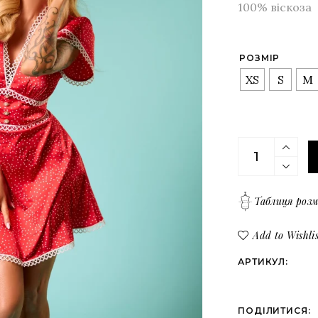
Верх
100% віскоза
Всі товари
Низ
Костюми
РОЗМІР
Сукні
XS
S
M
Верх
Низ
Червона сукня
Таблиця розм
Add to Wishlis
АРТИКУЛ:
ПОДІЛИТИСЯ: