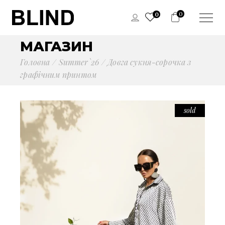
0
0
МАГАЗИН
Головна
Summer`26
Довга сукня-сорочка з
графічним принтом
sold