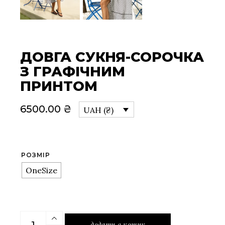
ДОВГА СУКНЯ-СОРОЧКА
З ГРАФІЧНИМ
ПРИНТОМ
6500.00
₴
UAH (₴)
РОЗМІР
OneSize
Довга сукня-сорочка з графічним принтом quantit
додати в кошик