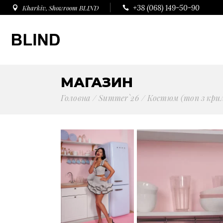
+38 (068) 149-50-90
Kharkiv, Showroom BLIND
МАГАЗИН
Головна
Summer`26
Костюм (топ з крил