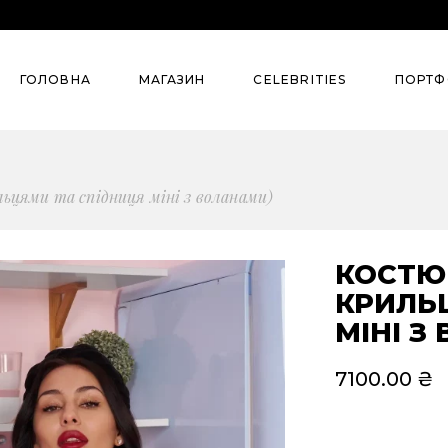
Колекції
Street Style
ГОЛОВНА
МАГАЗИН
СELEBRITIES
ПОРТФ
Summer`26
Pre-Spring’26
Denim
Колекції
Street S
ьцями та спідниця міні з воланами)
Сlassic
Summer`26
Evening
Pre-Spring’26
КОСТЮ
Для бізнесу
КРИЛЬ
Denim
МІНІ З
Всі товари
Сlassic
Костюми
7100.00
₴
Evening
Сукні
Для бізнесу