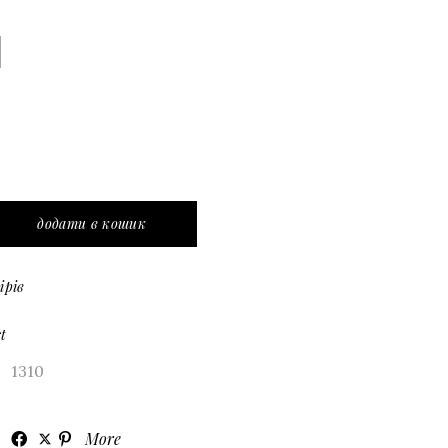
 крильцями та спідниця міні з воланами) quantity
додати в кошик
ірів
t
1310
More