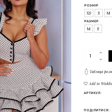
Верх
Всі товари
РОЗМІР
Низ
XS
S
M
Костюми
РАЗМЕР
Сукні
M
S
Верх
Низ
Костюм (топ з
Таблиця розм
Add to Wishlis
АРТИКУЛ:
ПОДІЛИТИСЯ: