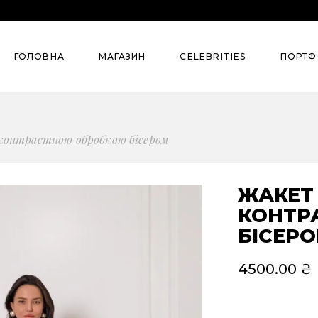
Колекції
Street Style
ГОЛОВНА
МАГАЗИН
СELEBRITIES
ПОРТФ
Summer`26
Pre-Spring’26
Denim
Колекції
Street S
контрастною обробкою бісером
Сlassic
Summer`26
Evening
Pre-Spring’26
ЖАКЕТ
Для бізнесу
КОНТР
Denim
БІСЕР
Всі товари
Сlassic
Костюми
4500.00
₴
Evening
Сукні
Для бізнесу