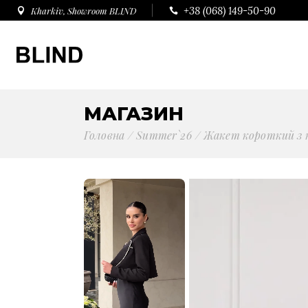
+38 (068) 149-50-90
Kharkiv, Showroom BLIND
МАГАЗИН
Головна
Summer`26
Жакет короткий з 