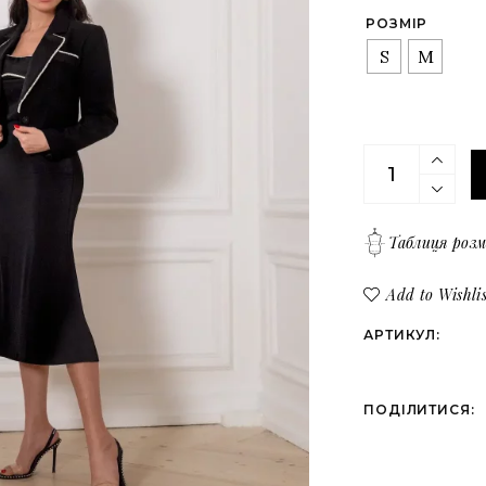
Верх
Всі товари
РОЗМІР
Низ
S
M
Костюми
Сукні
Верх
Жакет коротк
Низ
Таблиця розм
Add to Wishlis
АРТИКУЛ:
ПОДІЛИТИСЯ: