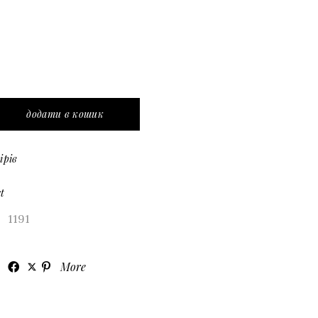
ий з контрастною обробкою бісером quantity
додати в кошик
ірів
t
1191
More