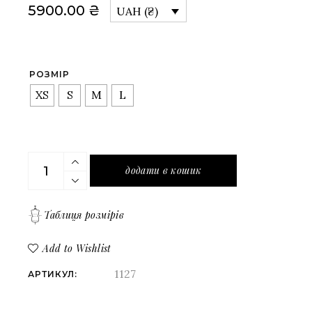
5900.00
₴
UAH (₴)
РОЗМІР
XS
S
M
L
Джинсова приталена сорочка на ґудзиках класичн
додати в кошик
Таблиця розмірів
Add to Wishlist
1127
АРТИКУЛ: