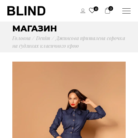
0
0
МАГАЗИН
Головна
Denim
Джинсова приталена сорочка
на ґудзиках класичного крою