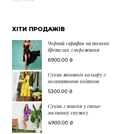
ХІТИ ПРОДАЖІВ
Чорний сарафан на тонких
бретелях з мереживом
6900.00
₴
Сукня жовтого кольору з
оксамитовою квіткою
5300.00
₴
Сукня з поясом у синьо-
малинову смужку
4900.00
₴