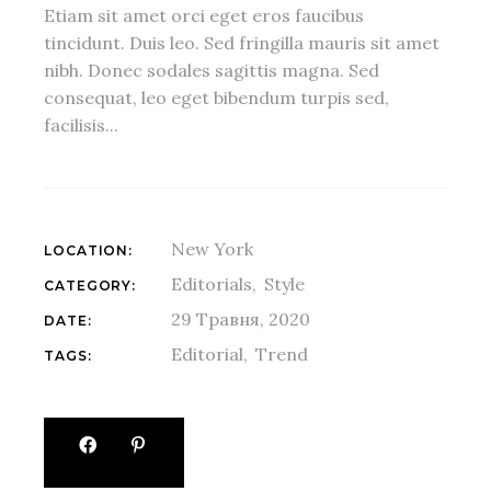
Etiam sit amet orci eget eros faucibus
tincidunt. Duis leo. Sed fringilla mauris sit amet
nibh. Donec sodales sagittis magna. Sed
consequat, leo eget bibendum turpis sed,
facilisis...
New York
LOCATION:
Editorials
Style
CATEGORY:
29 Травня, 2020
DATE:
Editorial
Trend
TAGS: