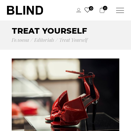
0
0
TREAT YOURSELF
Головна
Editorials
Treat Yourself