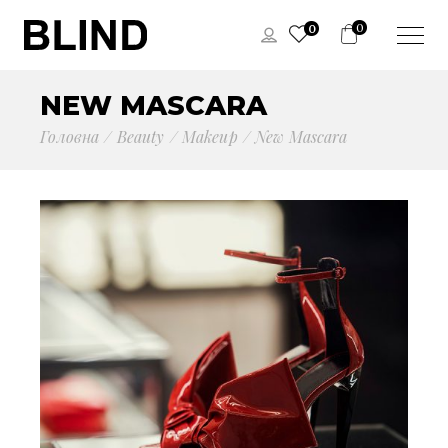
0
0
NEW MASCARA
Головна
Beauty
Makeup
New Mascara