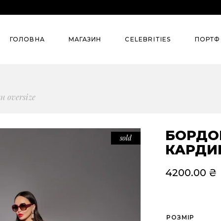
Колекції
Street Style
ГОЛОВНА
МАГАЗИН
СELEBRITIES
ПОРТФ
Summer`26
Pre-Spring’26
Denim
Колекції
Street S
н oversize
Сlassic
Summer`26
Evening
Pre-Spring’26
БОРДО
sold
Для бізнесу
КАРДИГ
Denim
Всі товари
Сlassic
4200.00
₴
Костюми
Evening
Сукні
Для бізнесу
РОЗМІР