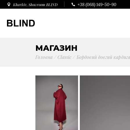
+38 (068) 149-50-90
Kharkiv, Showroom BLIND
МАГАЗИН
Головна
Сlassic
Бордовий довгий кардига