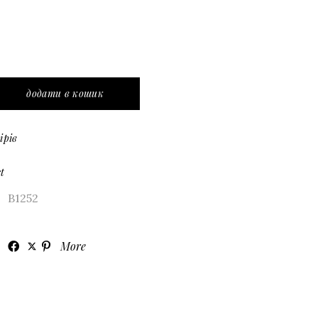
ий кардиган oversize quantity
додати в кошик
ірів
t
B1252
More