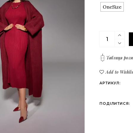
Верх
Всі товари
OneSize
Низ
Костюми
Сукні
Бордовий довг
Верх
Низ
Таблиця розм
Add to Wishlis
АРТИКУЛ:
ПОДІЛИТИСЯ: