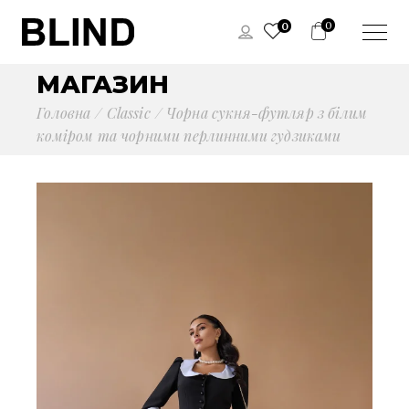
0
0
МАГАЗИН
Головна
Сlassic
Чорна сукня-футляр з білим
коміром та чорними перлинними гудзиками