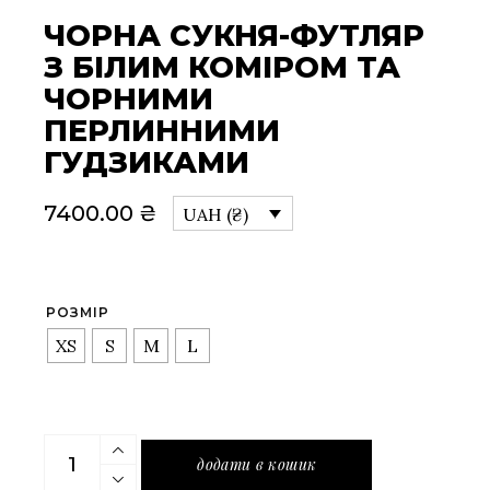
ЧОРНА СУКНЯ-ФУТЛЯР
З БІЛИМ КОМІРОМ ТА
ЧОРНИМИ
ПЕРЛИННИМИ
ГУДЗИКАМИ
7400.00
₴
UAH (₴)
РОЗМІР
XS
S
M
L
Чорна сукня-футляр з білим коміром та чорними 
додати в кошик