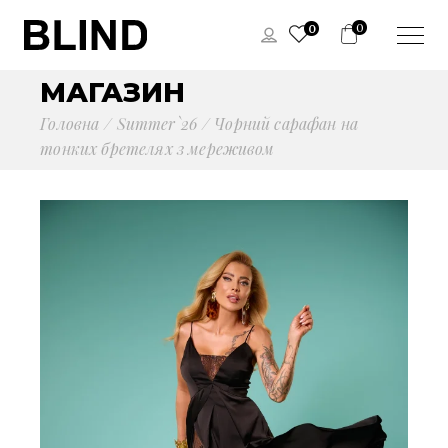
0
0
МАГАЗИН
Головна
Summer`26
Чорний сарафан на
тонких бретелях з мереживом