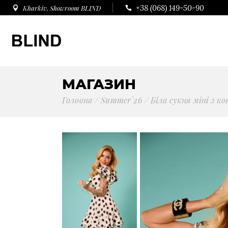
+38 (068) 149-50-90
Kharkiv, Showroom BLIND
МАГАЗИН
Головна
Summer`26
Біла сукня міні з