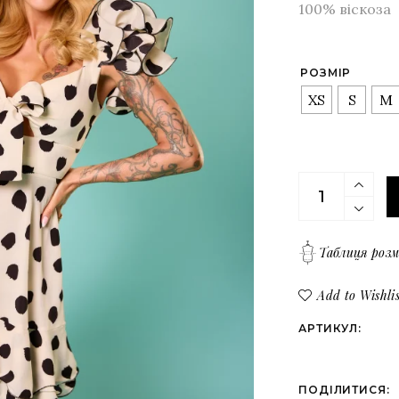
Верх
100% віскоза
Всі товари
Низ
Костюми
РОЗМІР
Сукні
XS
S
M
Верх
Низ
Біла сукня мі
Таблиця розм
Add to Wishlis
АРТИКУЛ:
ПОДІЛИТИСЯ: