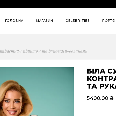
Колекції
Street Style
ГОЛОВНА
МАГАЗИН
СELEBRITIES
ПОРТФ
Summer`26
Pre-Spring’26
Denim
Колекції
Street S
 контрастним принтом та рукавами-воланами
Сlassic
Summer`26
Evening
Pre-Spring’26
БІЛА С
Для бізнесу
КОНТР
Denim
ТА РУ
Всі товари
Сlassic
Костюми
5400.00
₴
Evening
Сукні
Для бізнесу