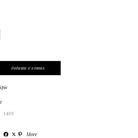
ні з контрастним принтом та рукавами-воланами quanti
додати в кошик
ірів
t
1401
More