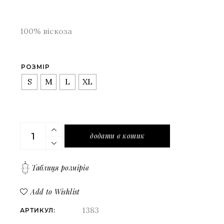
100% віскоза
РОЗМІР
S
M
L
XL
Сукня на запах молочного кольору з геометрични
додати в кошик
Таблиця розмірів
Add to Wishlist
1383
АРТИКУЛ: