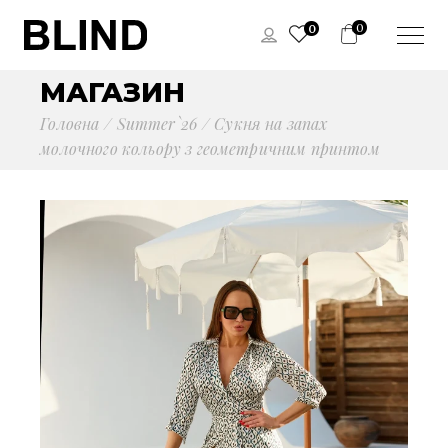
0
0
МАГАЗИН
Головна
Summer`26
Сукня на запах
молочного кольору з геометричним принтом