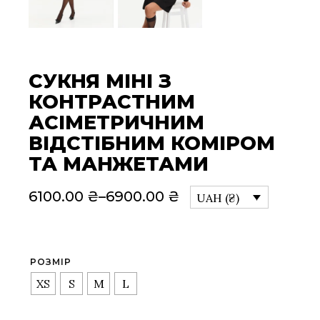
СУКНЯ МІНІ З
КОНТРАСТНИМ
АСІМЕТРИЧНИМ
ВІДСТІБНИМ КОМІРОМ
ТА МАНЖЕТАМИ
6100.00
₴
–
6900.00
₴
UAH (₴)
Price
range:
6100.00 ₴
through
6900.00 ₴
РОЗМІР
XS
S
M
L