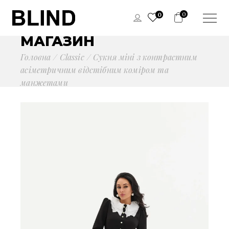
0
0
МАГАЗИН
Головна
Сlassic
Сукня міні з контрастним
асіметричним відстібним коміром та
манжетами