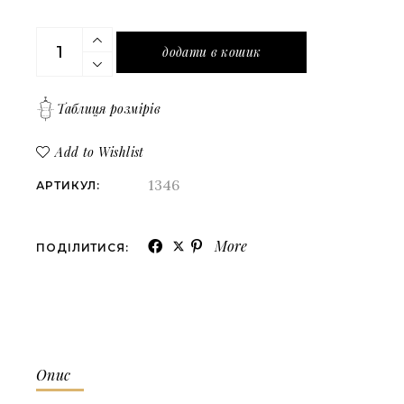
Сукня міні з контрастним асіметричним відстібни
додати в кошик
Таблиця розмірів
Add to Wishlist
1346
АРТИКУЛ:
More
ПОДІЛИТИСЯ:
Опис