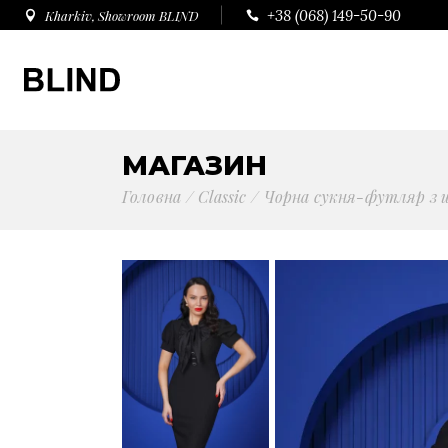
+38 (068) 149-50-90
Kharkiv, Showroom BLIND
МАГАЗИН
Головна
Сlassic
Чорна сукня-футляр з 