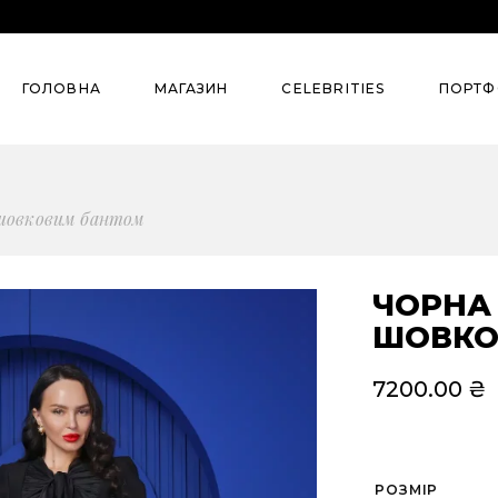
Колекції
Street Style
ГОЛОВНА
МАГАЗИН
СELEBRITIES
ПОРТФ
Summer`26
Pre-Spring’26
Denim
Колекції
Street S
шовковим бантом
Сlassic
Summer`26
Evening
Pre-Spring’26
ЧОРНА 
Для бізнесу
ШОВКО
Denim
Всі товари
Сlassic
7200.00
₴
Костюми
Evening
Сукні
Для бізнесу
РОЗМІР