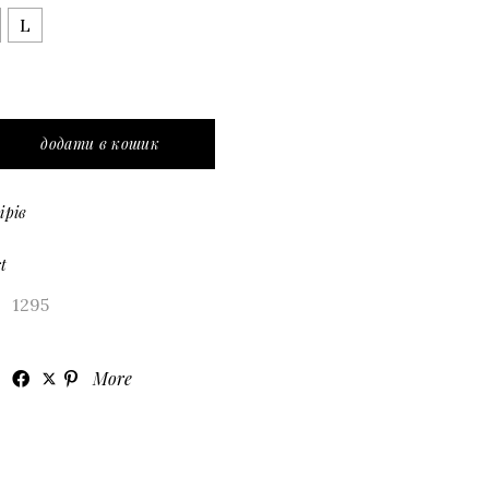
L
футляр з шовковим бантом quantity
додати в кошик
ірів
t
1295
More