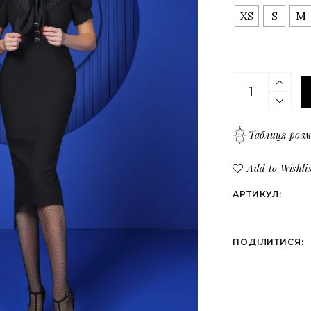
Верх
Всі товари
XS
S
M
Низ
Костюми
Сукні
Чорна сукня-
Верх
Низ
Таблиця розм
Add to Wishlis
АРТИКУЛ:
ПОДІЛИТИСЯ: