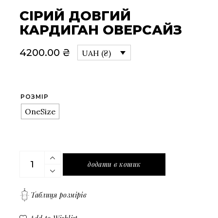
СІРИЙ ДОВГИЙ
КАРДИГАН ОВЕРСАЙЗ
4200.00
₴
UAH (₴)
РОЗМІР
OneSize
Сірий довгий кардиган оверсайз quantity
додати в кошик
Таблиця розмірів