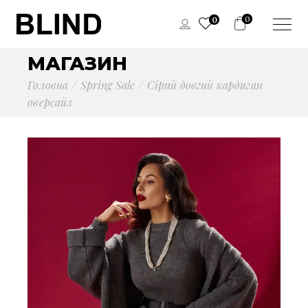
0
0
МАГАЗИН
Головна
Spring Sale
Сірий довгий кардиган
оверсайз