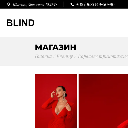
+38 (068) 149-50-90
Kharkiv, Showroom BLIND
МАГАЗИН
Головна
Evening
Коралове трикотажне п