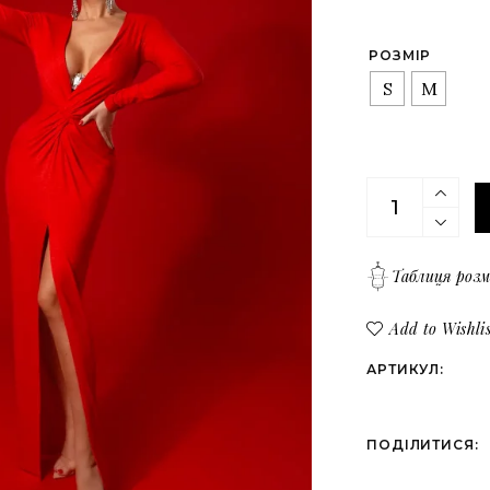
Верх
Всі товари
Низ
РОЗМІР
Костюми
S
M
Сукні
Верх
Коралове трик
Низ
Таблиця розм
Add to Wishlis
АРТИКУЛ:
ПОДІЛИТИСЯ: