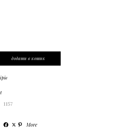
отажне плаття в підлогу з глибоким вирізом і драпірува
додати в кошик
ірів
t
1157
More