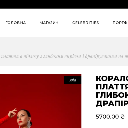
Колекції
Street Style
ГОЛОВНА
МАГАЗИН
СELEBRITIES
ПОРТФ
Summer`26
Pre-Spring’26
Denim
Колекції
Street S
лаття в підлогу з глибоким вирізом і драпіруванням на т
Сlassic
Summer`26
Evening
Pre-Spring’26
КОРАЛ
sold
Для бізнесу
ПЛАТТЯ
Denim
ГЛИБОК
Всі товари
Сlassic
ДРАПІР
Костюми
Evening
5700.00
₴
Сукні
Для бізнесу