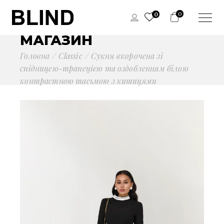
0
0
МАГАЗИН
Головна
Сlassic
Сукня вкорочена зі
спідницею-трапецією та оздобленням білою
контрастною тасьмою з китицями