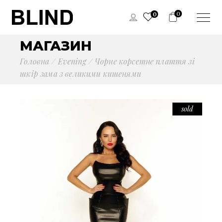
0
0
МАГАЗИН
Головна
Evening
Чорне корсетне плаття зі
шкір зама з великими кишенями
sold