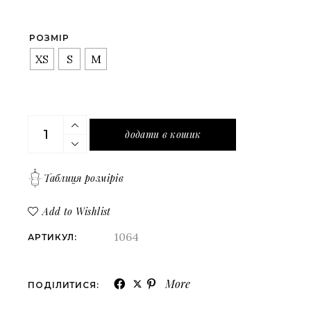
РОЗМІР
XS
S
M
Чорне корсетне плаття зі шкір зама з великими к
додати в кошик
Таблиця розмірів
Add to Wishlist
1064
АРТИКУЛ:
More
ПОДІЛИТИСЯ: