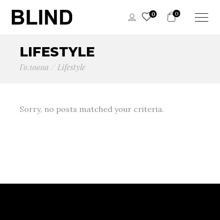
0
0
LIFESTYLE
Головна
Lifestyle
Sorry, no posts matched your criteria.